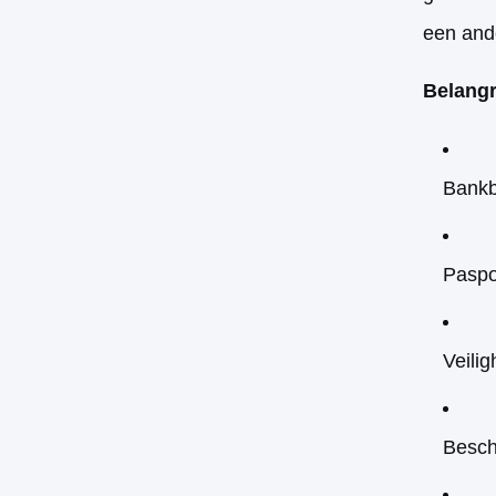
een ande
Belangr
Bankbi
Paspo
Veilig
Besch