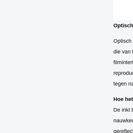
Optisch
Optisch 
die van 
filminte
reprodu
tegen n
Hoe het
De inkt 
nauwkeur
gereflec