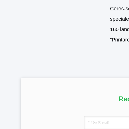
Ceres-se
speciale
160 lan
"Printar
Re