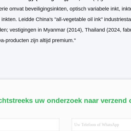
rie omvat beveiligingsinkten, optisch variabele inkt, inkt
 inkten. Leidde China's "all-vegetable oil ink" industri
den; vestigingen in Myanmar (2014), Thailand (2024, fa
ea-producten zijn altijd premium."
chtstreeks uw onderzoek naar verzend 