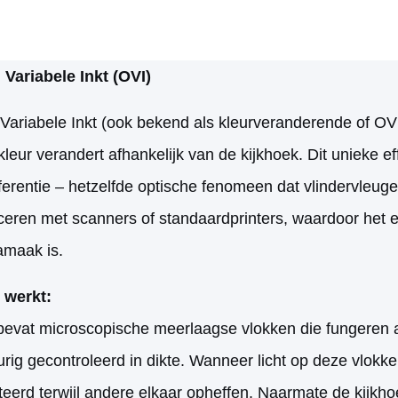
 Variabele Inkt (OVI)
Variabele Inkt (ook bekend als kleurveranderende of OVI-
kleur verandert afhankelijk van de kijkhoek. Dit unieke 
rferentie – hetzelfde optische fenomeen dat vlindervleuge
ceren met scanners of standaardprinters, waardoor het 
amaak is.
 werkt:
bevat microscopische meerlaagse vlokken die fungeren al
ig gecontroleerd in dikte. Wanneer licht op deze vlokk
teerd terwijl andere elkaar opheffen. Naarmate de kijkho