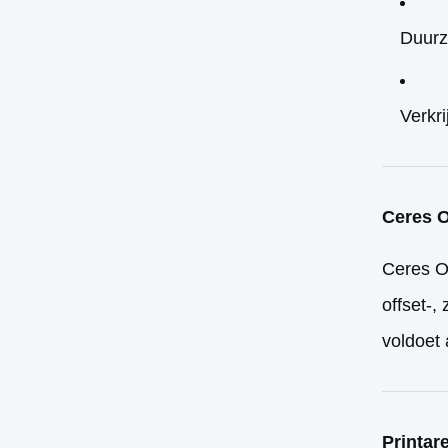
Duurz
Verkr
Ceres O
Ceres OV
offset-,
voldoet 
Printar