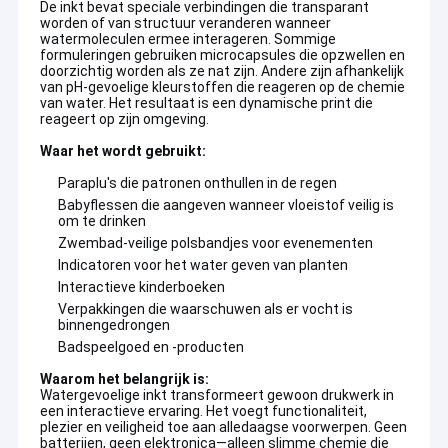
De inkt bevat speciale verbindingen die transparant
worden of van structuur veranderen wanneer
watermoleculen ermee interageren. Sommige
formuleringen gebruiken microcapsules die opzwellen en
doorzichtig worden als ze nat zijn. Andere zijn afhankelijk
van pH-gevoelige kleurstoffen die reageren op de chemie
van water. Het resultaat is een dynamische print die
reageert op zijn omgeving.
Waar het wordt gebruikt:
Paraplu's die patronen onthullen in de regen
Babyflessen die aangeven wanneer vloeistof veilig is
om te drinken
Zwembad-veilige polsbandjes voor evenementen
Indicatoren voor het water geven van planten
Interactieve kinderboeken
Verpakkingen die waarschuwen als er vocht is
binnengedrongen
Badspeelgoed en -producten
Waarom het belangrijk is:
Watergevoelige inkt transformeert gewoon drukwerk in
een interactieve ervaring. Het voegt functionaliteit,
plezier en veiligheid toe aan alledaagse voorwerpen. Geen
batterijen, geen elektronica—alleen slimme chemie die