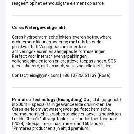
reageert op het eenvoudigste element op aarde.
Ceres Watergevoelige Inkt
Ceres hydrochromische inkten leveren betrouwbare,
omkeerbare kleurverandering met uitstekende
printkwaliteit. Verkrijgbaar in meerdere
activeringskleuren en aangepaste formuleringen.
Perfect voor interactieve verpakkingen,
veiligheidsindicatoren en creatieve toepassingen. SGS-
gecertificeerd, niet-toxisch, veilig voor alle leeftijden.
Contact: eisi@yyink.com | +86 13726651139 (Rose)
Printarea Technology (Guangdong) Co., Ltd.
(opgericht
in 2004) – specialist in geavanceerde drukinkten. De
Ceres-serie omvat watergevoelige, fotochemische,
thermochemische, krasbestendige en beveiligingsinkten.
Leidde China's "all-vegetable oil ink" industriestandaard
(2024). Geëxporteerd naar meer dan 160 landen.
"Printarea producten zijn altijd premium."