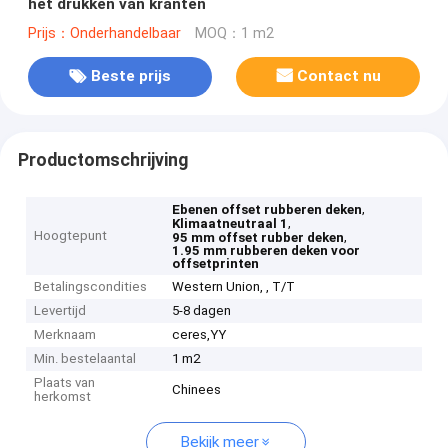
het drukken van kranten
Prijs：Onderhandelbaar
MOQ：1 m2
Beste prijs
Contact nu
Productomschrijving
,
Ebenen offset rubberen deken
,
Klimaatneutraal 1
Hoogtepunt
,
95 mm offset rubber deken
1.95 mm rubberen deken voor
offsetprinten
Betalingscondities
Western Union, , T/T
Levertijd
5-8 dagen
Merknaam
ceres,YY
Min. bestelaantal
1 m2
Plaats van
Chinees
herkomst
Bekijk meer