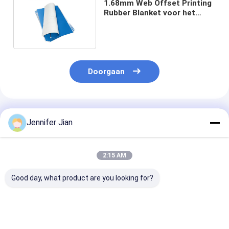
1.68mm Web Offset Printing
Rubber Blanket voor het
drukken van kranten
Doorgaan
Geadviseerde Producten
Jennifer Jian
2:15 AM
Good day, what product are you looking for?
Watergebaseerde
Offset Plaatgevoed
Vulcan 714 Ma
rolwas voor sterk en
Vulcan 714 Master
Rubber Blanke