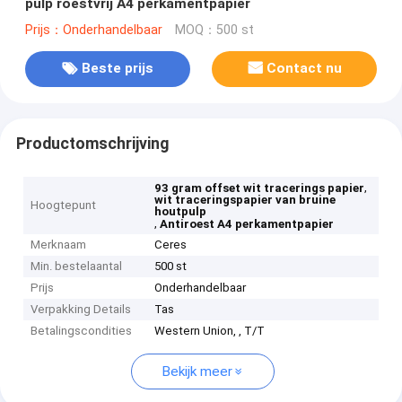
pulp roestvrij A4 perkamentpapier
Prijs：Onderhandelbaar
MOQ：500 st
Beste prijs
Contact nu
Productomschrijving
,
93 gram offset wit tracerings papier
wit traceringspapier van bruine
Hoogtepunt
houtpulp
,
Antiroest A4 perkamentpapier
Merknaam
Ceres
Min. bestelaantal
500 st
Prijs
Onderhandelbaar
Verpakking Details
Tas
Betalingscondities
Western Union, , T/T
Bekijk meer