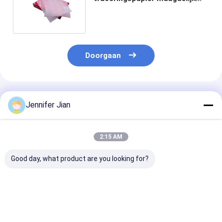
hout pulp roestvrij A4
perkamentpapier
Doorgaan
Geadviseerde Producten
Jennifer Jian
2:15 AM
Good day, what product are you looking for?
GP1601B Pantone
Automatische
SM52/GTO52
formule gids
dekenwasdoeken Roll
Inkductfolie v
Gecoate ongecoate
Mitsubishi Offset
offsetdrukper
2390 Kleuren 2 stuks
Printing Niet-
57,5*22,8*7c