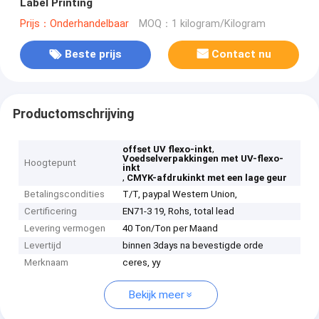
Label Printing
Prijs：Onderhandelbaar
MOQ：1 kilogram/Kilogram
Beste prijs
Contact nu
Productomschrijving
,
offset UV flexo-inkt
Voedselverpakkingen met UV-flexo-
Hoogtepunt
inkt
,
CMYK-afdrukinkt met een lage geur
Betalingscondities
T/T, paypal Western Union,
Certificering
EN71-3 19, Rohs, total lead
Levering vermogen
40 Ton/Ton per Maand
Levertijd
binnen 3days na bevestigde orde
Merknaam
ceres, yy
Bekijk meer