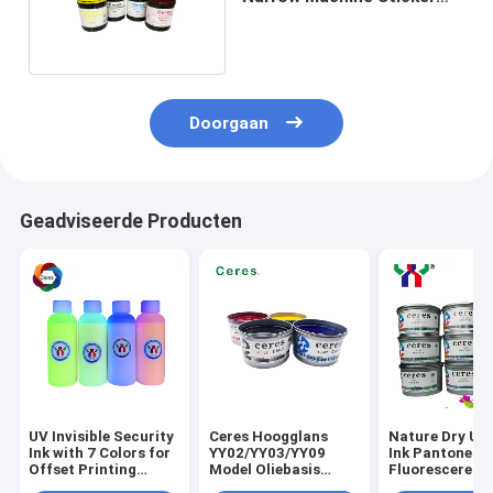
Label Printing
Doorgaan
Geadviseerde Producten
UV Invisible Security
Ceres Hoogglans
Nature Dry UV
Ink with 7 Colors for
YY02/YY03/YY09
Ink Pantone 80
Offset Printing
Model Oliebasis
Fluorescerende
EN71-3 Certified and
Offset Drukinkt met
Ink voor Offse