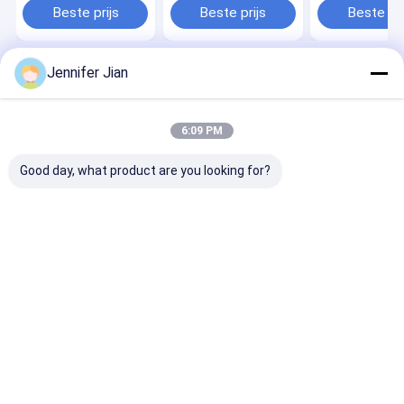
36 Months Shelf
2 Jaar Geldigheid
Printing in 1
Beste prijs
Beste prijs
Beste pri
Time
Jennifer Jian
Thuis
Ongeveer ons
Desktop Site
Sitemap
Privacybeleid
Kwaliteit
Offsetdrukinkt
China Fabriek.Copyright © 2026 Guangzhou
6:09 PM
Print Area Technology Co.Ltd. All Rights Reserved.
Good day, what product are you looking for?
Huis
Producten
VR-show