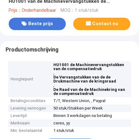
HU1001 van de Machinevervangstukken de
Kringsraad
Prijs：Onderhandelbaar
MOQ：1 stuk/stuk
Beste prijs
Contact nu
Productomschrijving
HU1001 de Machinevervangstukken
van de compensatiedruk
,
De Vervangstukken van de de
Hoogtepunt
Drukmachine van de kringsraad
,
De Raad van de de Machinekring van
de compensatiedruk
Betalingscondities
T/T, Western Union, , Paypal
Levering vermogen
50 stuk/Stukken per Week
Levertijd
Binnen 3 werkdagen na betaling
Merknaam
ceres, yy
Min. bestelaantal
1 stuk/stuk