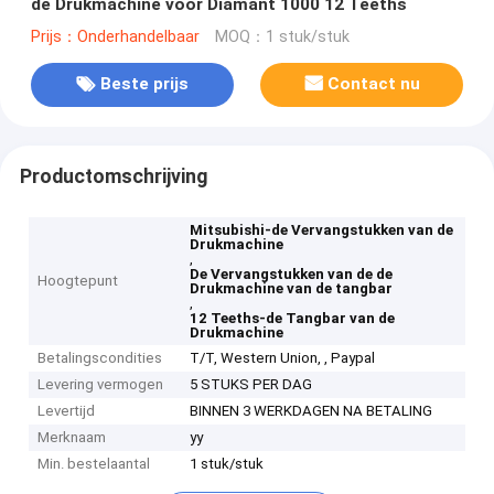
de Drukmachine voor Diamant 1000 12 Teeths
Prijs：Onderhandelbaar
MOQ：1 stuk/stuk
Beste prijs
Contact nu
Productomschrijving
Mitsubishi-de Vervangstukken van de
Drukmachine
,
De Vervangstukken van de de
Hoogtepunt
Drukmachine van de tangbar
,
12 Teeths-de Tangbar van de
Drukmachine
Betalingscondities
T/T, Western Union, , Paypal
Levering vermogen
5 STUKS PER DAG
Levertijd
BINNEN 3 WERKDAGEN NA BETALING
Merknaam
yy
Min. bestelaantal
1 stuk/stuk