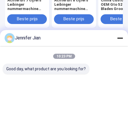
Achteruit 7 cijfers
Achteruit 8 cijfers
China Custom
Leibinger
Leibinger
OEM Gto 52 W
nummermachine
nummermachine
Blades Grooth
onderdelen laatste
onderdelen 3/16'
Fabriek
twee cijfers Zinkbaar
gotisch
Beste prijs
Beste prijs
Beste pri
Jennifer Jian
Thuis
Ongeveer ons
Desktop Site
Sitemap
Privacybeleid
Kwaliteit
Offsetdrukinkt
China Fabriek.Copyright © 2026 Guangzhou
10:23 PM
Print Area Technology Co.Ltd. All Rights Reserved.
Good day, what product are you looking for?
Huis
Producten
VR-show