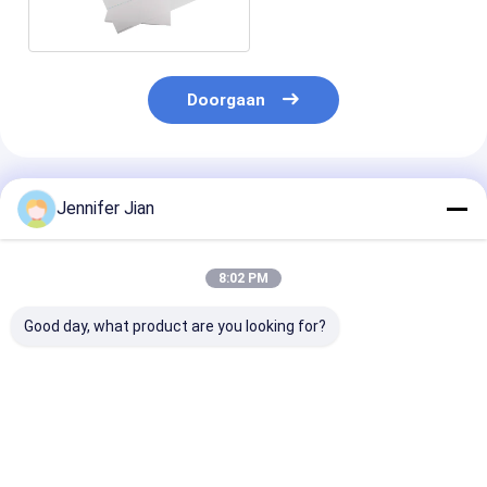
Doorgaan
Geadviseerde Producten
Jennifer Jian
8:02 PM
Good day, what product are you looking for?
Bescherm uw
90 gram speciaal
Wit 80 gram p
vertrouwelijke
papier met UV
met een hoge
informatie met 80
onzichtbare vezels
duurzaamheid
gram
geel blauw rood
beveiligingspapier
Beste prijs
Beste prijs
Beste pri