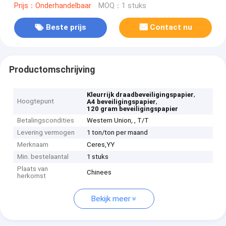
Prijs：Onderhandelbaar
MOQ：1 stuks
Beste prijs
Contact nu
Productomschrijving
,
Kleurrijk draadbeveiligingspapier
Hoogtepunt
,
A4 beveiligingspapier
120 gram beveiligingspapier
Betalingscondities
Western Union, , T/T
Levering vermogen
1 ton/ton per maand
Merknaam
Ceres,YY
Min. bestelaantal
1 stuks
Plaats van
Chinees
herkomst
Bekijk meer