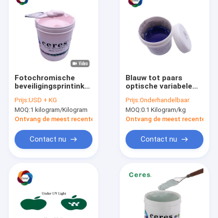
Fotochromische
Blauw tot paars
beveiligingsprintink
optische variabele
Zonneverkleuring
inkt 100 gram moq
Prijs:
USD + KG
Prijs:
Onderhandelbaar
Kleurloze T-
MOQ:
1 kilogram/Kilogram
MOQ:
0.1 Kilogram/kg
shirtprintink
Ontvang de meest recente Prijs
Ontvang de meest recente Prij
Contact nu
Contact nu
Huis
Producten
VR-show