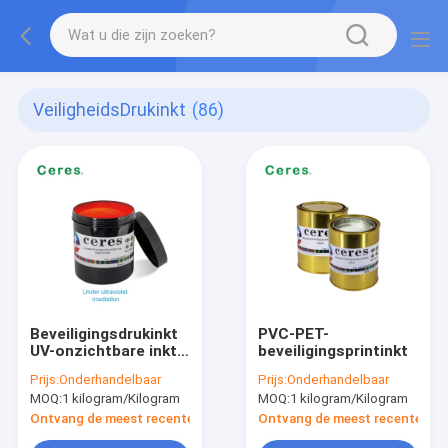
VeiligheidsDrukinkt
(86)
Beveiligingsdrukinkt
PVC-PET-
UV-onzichtbare inkt
beveiligingsprintinkt
zwart tot rood
Prijs:
Onderhandelbaar
Prijs:
Onderhandelbaar
MOQ:
1 kilogram/Kilogram
MOQ:
1 kilogram/Kilogram
Ontvang de meest recente Prijs
Ontvang de meest recente Prij