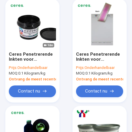
Ceres Penetrerende
Ceres Penetrerende
Inkten voor
Inkten voor
numerieke
numerieke
Prijs:
Onderhandelbaar
Prijs:
Onderhandelbaar
offsetdruk
offsetdruk
MOQ:
0.1 Kilogram/kg
MOQ:
0.1 Kilogram/kg
Ontvang de meest recente Prijs
Ontvang de meest recente Prij
Contact nu
Contact nu