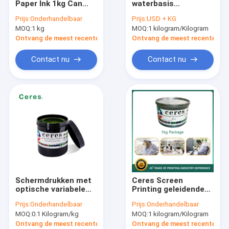
Paper Ink 1kg Can
waterbasis
Offsetdrukplaten
Security 3D Stereo
Fotochromische inkt
Prijs:
Onderhandelbaar
Prijs:
USD + KG
Pearl Ink Offset
Beveiligingsdrukinkt
MOQ:
Afdrukken van rubberen dekens
1 kg
MOQ:
1 kilogram/Kilogram
Printing
Ontvang de meest recente Prijs
Ontvang de meest recente Prij
De Chemische producten van de compensatiedruk
Contact nu
Contact nu
Offsetdrukmateriaal
Onderdelen voor drukkerijen
Beveiligingswatermerk papier
Dubbellusdraad
BOPP-thermische lamineerfolie
Schermdrukken met
Ceres Screen
UVflexoinkt
optische variabele
Printing geleidende
inkt YYM12 van goud
inkt Carbon Black
Prijs:
Onderhandelbaar
Prijs:
Onderhandelbaar
tot groen
Security YT 581
UV het SchermDrukinkt
MOQ:
0.1 Kilogram/kg
MOQ:
1 kilogram/Kilogram
zilver
Ontvang de meest recente Prijs
Ontvang de meest recente Prij