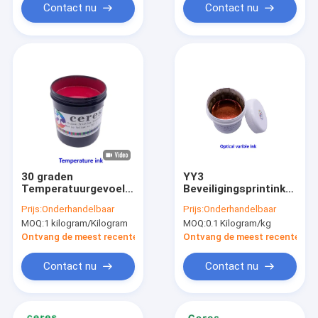
Contact nu
Contact nu
30 graden
YY3
Temperatuurgevoelige
Beveiligingsprintink
inkt Ceres
Magenta-goudpapier
Prijs:
Onderhandelbaar
Prijs:
Onderhandelbaar
Reversibele
Plastic Gravure op
MOQ:
1 kilogram/Kilogram
MOQ:
0.1 Kilogram/kg
schermdrukinkt
basis van
oplosmiddel
Ontvang de meest recente Prijs
Ontvang de meest recente Prij
Contact nu
Contact nu