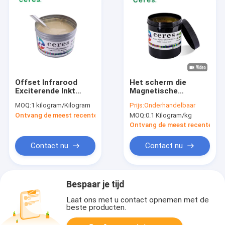
Offset Infrarood
Het scherm die
Exciterende Inkt
Magnetische
Kleurloos Naar Geel
Optische Varible-
MOQ:
1 kilogram/Kilogram
Prijs:
Onderhandelbaar
Inktyym27 Purple
Ontvang de meest recente Prijs
MOQ:
0.1 Kilogram/kg
drukken aan Groen
Ontvang de meest recente Prij
Contact nu
Contact nu
Bespaar je tijd
Laat ons met u contact opnemen met de
beste producten.