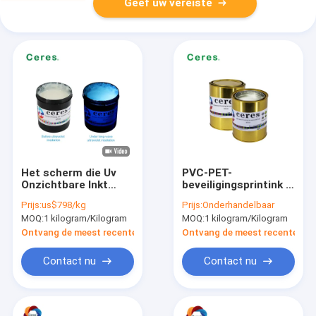
Geef uw vereiste
Het scherm die Uv
PVC-PET-
Onzichtbare Inkt
beveiligingsprintink 1
Kleurloos aan Witte
kg blik loterijkaartje
Prijs:
us$798/kg
Prijs:
Onderhandelbaar
Normale Droog
op basis van water
MOQ:
1 kilogram/Kilogram
MOQ:
1 kilogram/Kilogram
drukken
Ontvang de meest recente Prijs
Ontvang de meest recente Prij
Contact nu
Contact nu