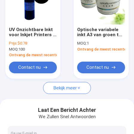
UV Onzichtbare Inkt
Optische variabele
voor Inkjet Printers -
inkt A3 van groen tot
Blauwe & Rode
oranje voor
Prijs:
$0.78
MOQ:
1
Beveiligingsinkt
schermdrukken
MOQ:
100
Ontvang de meest recente Prij
Ontvang de meest recente Prijs
Contact nu
Contact nu
Bekijk meer
Laat Een Bericht Achter
We Zullen Snel Antwoorden