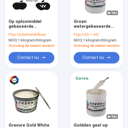
Ongeveer ons
Fabrieksreis
Op oplosmiddel
Groen
gebaseerde
watergebaseerde
Kwaliteitscontrole
beveiligingsdrukinkt
fotochromische inkt
Prijs:
Onderhandelbaar
Prijs:
USD + KG
Normale droge
Beveiligingsdrukink
MOQ:
1 kilogram/Kilogram
MOQ:
1 kilogram/Kilogram
offset UV-
Contacteer ons
onzichtbare inkt
Ontvang de meest recente Prijs
Ontvang de meest recente Prij
Nieuws
Contact nu
Contact nu
Verzoek om een Citaat
Offsetdrukinkt
UV-offsetinkt
VeiligheidsDrukinkt
Gravure Gold White
Goldden geel op