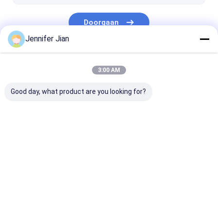
Doorgaan
Jennifer Jian
Onze Categorieën
3:00 AM
Good day, what product are you looking for?
Offsetdrukinkt
UV-offsetinkt
VeiligheidsDru
Thuis
Ongeveer ons
Desktop Site
Sitemap
Privacybeleid