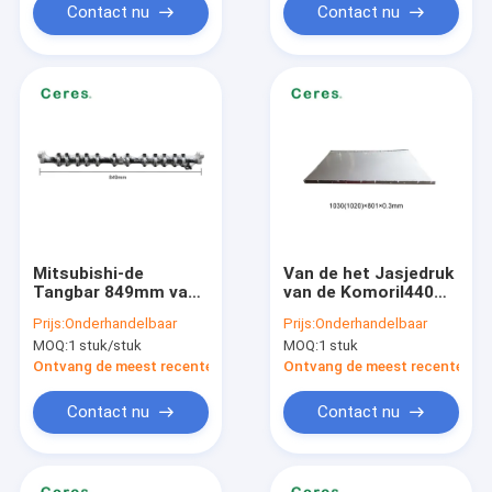
Contact nu
Contact nu
Mitsubishi-de
Van de het Jasjedruk
Tangbar 849mm van
van de Komoril440
de Drukmachine
Cilinder de
Prijs:
Onderhandelbaar
Prijs:
Onderhandelbaar
Lengte voor Diamant
Machinevervangstukken
MOQ:
1 stuk/stuk
MOQ:
1 stuk
1000
1030*801*0.3 Matt
Surface
Ontvang de meest recente Prijs
Ontvang de meest recente Prij
Contact nu
Contact nu