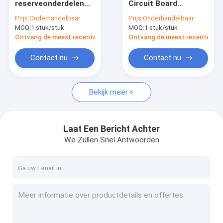
reserveonderdelen
Circuit Board
Offsetdrukplaten
Gripper Pad Voor
GNT6029193P1
Prijs:
Onderhandelbaar
Prijs:
Onderhandelbaar
Ryobi 520
SM102 CD102
MOQ:
Afdrukken van rubberen dekens
1 stuk/stuk
MOQ:
1 stuk/stuk
Machinery Parts
Voor Heidelberg
Ontvang de meest recente Prijs
Ontvang de meest recente Prij
De Chemische producten van de compensatiedruk
Contact nu
Contact nu
Offsetdrukmateriaal
Bekijk meer
Onderdelen voor drukkerijen
Beveiligingswatermerk papier
Laat Een Bericht Achter
Dubbellusdraad
We Zullen Snel Antwoorden
BOPP-thermische lamineerfolie
UVflexoinkt
UV het SchermDrukinkt