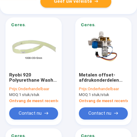
Geef uw vereiste
Ryobi 920
Metalen offset-
Polyurethane Wash
afdrukonderdelen
Up Blade
AKIYAMA 540XT Ink
Prijs:
Onderhandelbaar
Prijs:
Onderhandelbaar
1006*35*5mmm
Key Motor
MOQ:
1 stuk/stuk
MOQ:
1 stuk/stuk
Ontvang de meest recente Prijs
Ontvang de meest recente Prij
Contact nu
Contact nu