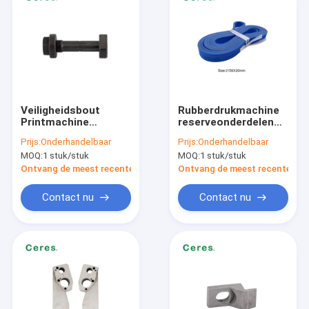
Veiligheidsbout
Rubberdrukmachine
Printmachine
reserveonderdelen
Onderdelen voor
folder Gluer Gordels
Prijs:
Onderhandelbaar
Prijs:
Onderhandelbaar
Polar 115 EMC-
Anti-statisch
MOQ:
1 stuk/stuk
MOQ:
1 stuk/stuk
papierknipper
Ontvang de meest recente Prijs
Ontvang de meest recente Prij
Contact nu
Contact nu
Huis
Producten
VR-show