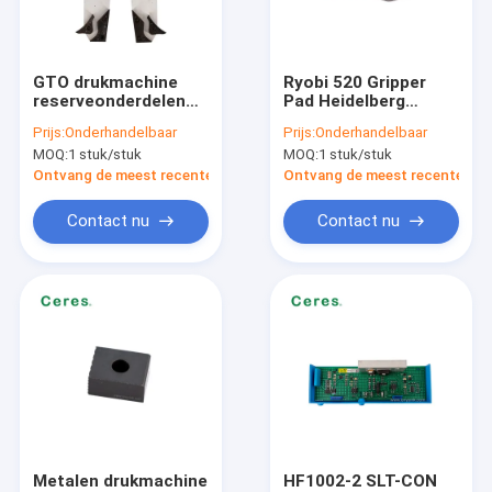
Ongeveer ons
Fabrieksreis
GTO drukmachine
Ryobi 520 Gripper
reserveonderdelen
Pad Heidelberg
Kwaliteitscontrole
nummer machine
Printmachine
Prijs:
Onderhandelbaar
Prijs:
Onderhandelbaar
dialer links en rechts
onderdelen
MOQ:
1 stuk/stuk
MOQ:
1 stuk/stuk
Contacteer ons
Ontvang de meest recente Prijs
Ontvang de meest recente Prij
Nieuws
Contact nu
Contact nu
Verzoek om een Citaat
Offsetdrukinkt
UV-offsetinkt
VeiligheidsDrukinkt
Metalen drukmachine
HF1002-2 SLT-CON