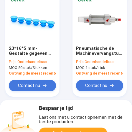
23*16*5 mm-
Pneumatische de
Gestalte gegeven
Machinevervangstukken
Precisie van de de
van de Cilinderdruk
Prijs:
Onderhandelbaar
Prijs:
Onderhandelbaar
Vervangstukken de
voor Heidelberg
MOQ:
50 stuk/Stukken
MOQ:
1 stuk/stuk
Blauwe
00.580.3365
Rubberuitloper van
Ontvang de meest recente Prijs
Ontvang de meest recente Prij
de Drukmachine
Contact nu
Contact nu
Bespaar je tijd
Laat ons met u contact opnemen met de
beste producten.