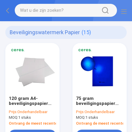
Beveiligingswatermerk Papier
(15)
120 gram A4-
75 gram
beveiligingspapier
beveiligingspapier
met open raam
met zichtbare vezels
Prijs:
Onderhandelbaar
Prijs:
Onderhandelbaar
voor certificaten
MOQ:
1 stuks
MOQ:
1 stuks
Ontvang de meest recente Prijs
Ontvang de meest recente Prij