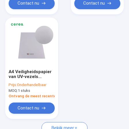
Contact nu
Contact nu
A4 Veiligheidspapier
van UV-vezels
Zichtbare rode en
Prijs:
Onderhandelbaar
onzichtbare blauwe
MOQ:
1 stuks
vezels met een
lengte van 3 mm
Ontvang de meest recente Prijs
Contact nu
Bekijk meer