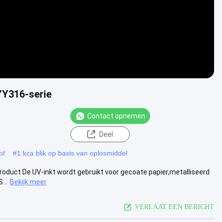
YY316-serie
Contact opnemen
Deel
of
#
1 kca blik op basis van oplosmiddel
oduct De UV-inkt wordt gebruikt voor gecoate papier,metalliseerd
...
Bekijk meer
VERLAAT EEN BERICHT