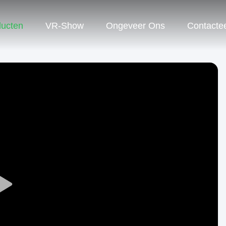
ducten
VR-Show
Ongeveer Ons
Contacte
Play
Video