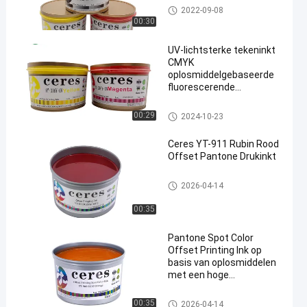
UV-offsetinkt
2022-09-08
00:30
UV-lichtsterke tekeninkt
CMYK
oplosmiddelgebaseerde
fluorescerende
offsetdrukinkt
UV-offsetinkt
00:29
2024-10-23
Ceres YT-911 Rubin Rood
Offset Pantone Drukinkt
Offsetdrukinkt
2026-04-14
00:35
Pantone Spot Color
Offset Printing Ink op
basis van oplosmiddelen
met een hoge
ondoorzichtigheid voor
pakketdruk
Offsetdrukinkt
00:35
2026-04-14