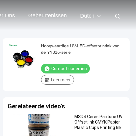
er Ons
Gebeurtenissen
Dutch
Hoogwaardige UV-LED-offsetprintink van
de YY316-serie
Contact opnemen
Leer meer
Gerelateerde video's
MSDS Ceres Pantone UV
Offset Ink CMYK Papier
Plastic Cups Printing Ink