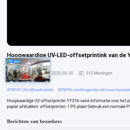
Hoogwaardige UV-LED-offsetprintink van de 
UV-offsetinkt
2025-03-20
515 Meningen
#
CMYK UV-offsetdrukinkt
#
CMYK sneldrogende inkt voor kunstst
Hoogwaardige UV-offsetprinter YY316-serie Informatie over het pr
papier afdrukken. offsetprinten. 1.PS-plaat Gebruik een normale PS
Berichten van bezoekers